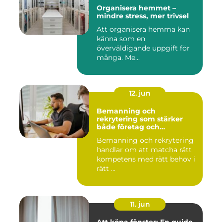
Organisera hemmet –
mindre stress, mer trivsel
Att organisera hemma kan
känna som en
överväldigande uppgift för
många. Me...
12. jun
Bemanning och
rekrytering som stärker
både företag och
medarbetare
Bemanning och rekrytering
handlar om att matcha rätt
kompetens med rätt behov i
rätt ...
11. jun