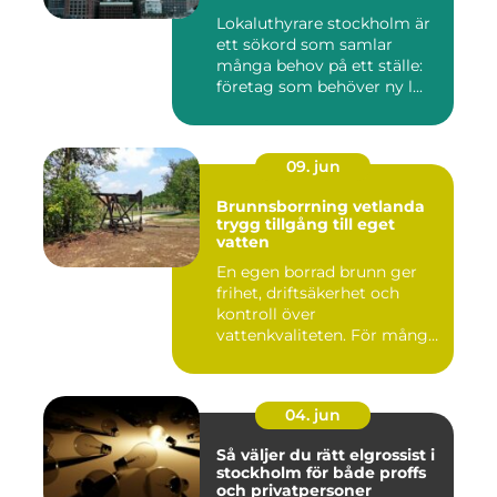
Lokaluthyrare stockholm är
ett sökord som samlar
många behov på ett ställe:
företag som behöver ny l...
09. jun
Brunnsborrning vetlanda
trygg tillgång till eget
vatten
En egen borrad brunn ger
frihet, driftsäkerhet och
kontroll över
vattenkvaliteten. För många
fastigh...
04. jun
Så väljer du rätt elgrossist i
stockholm för både proffs
och privatpersoner