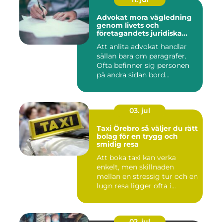
Advokat mora vägledning
genom livets och
företagandets juridiska
frågor
Att anlita advokat handlar
sällan bara om paragrafer.
Ofta befinner sig personen
på andra sidan bord...
03. jul
Taxi Örebro så väljer du rätt
bolag för en trygg och
smidig resa
Att boka taxi kan verka
enkelt, men skillnaden
mellan en stressig tur och en
lugn resa ligger ofta i...
02. jul