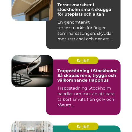
Terrassmarkiser i
stockholm smart skugga
för uteplats och altan
En genomtänkt
terrassmarkis förlänger
sommarsäsongen, skyddar
mot stark sol och ger ett
behagligare ...
15. jun
Trappstädning i Stockholm:
Så skapas rena, trygga och
välkomnande trapphus
Trappstädning Stockholm
handlar om mer än att bara
ta bort smuts från golv och
r&aum...
15. jun