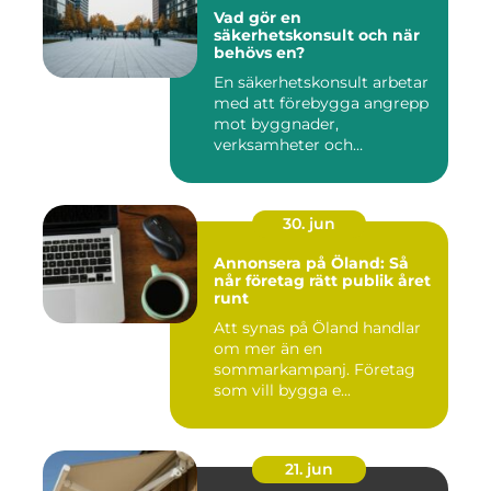
Vad gör en
säkerhetskonsult och när
behövs en?
En säkerhetskonsult arbetar
med att förebygga angrepp
mot byggnader,
verksamheter och
människor. Fok...
30. jun
Annonsera på Öland: Så
når företag rätt publik året
runt
Att synas på Öland handlar
om mer än en
sommarkampanj. Företag
som vill bygga e...
21. jun