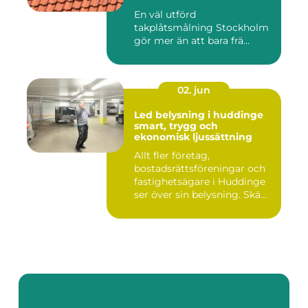
En väl utförd
takplåtsmålning Stockholm
gör mer än att bara frä...
02. jun
Led belysning i huddinge
smart, trygg och
ekonomisk ljussättning
Allt fler företag,
bostadsrättsföreningar och
fastighetsägare i Huddinge
ser över sin belysning. Skä...