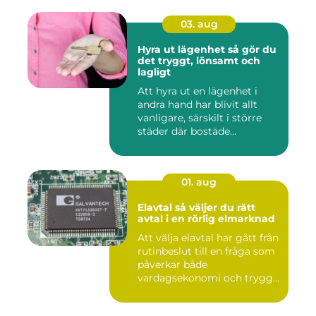
03. aug
Hyra ut lägenhet så gör du
det tryggt, lönsamt och
lagligt
Att hyra ut en lägenhet i
andra hand har blivit allt
vanligare, särskilt i större
städer där bostäde...
01. aug
Elavtal så väljer du rätt
avtal i en rörlig elmarknad
Att välja elavtal har gått från
rutinbeslut till en fråga som
påverkar både
vardagsekonomi och trygg...