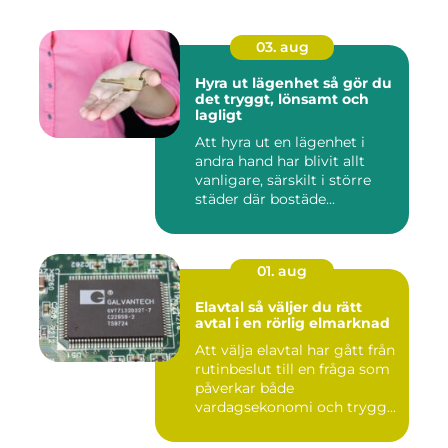
03. aug
Hyra ut lägenhet så gör du
det tryggt, lönsamt och
lagligt
Att hyra ut en lägenhet i
andra hand har blivit allt
vanligare, särskilt i större
städer där bostäde...
01. aug
Elavtal så väljer du rätt
avtal i en rörlig elmarknad
Att välja elavtal har gått från
rutinbeslut till en fråga som
påverkar både
vardagsekonomi och trygg...