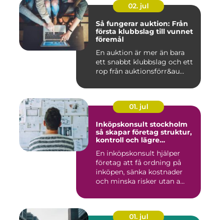
02. jul
Så fungerar auktion: Från
första klubbslag till vunnet
föremål
En auktion är mer än bara
ett snabbt klubbslag och ett
rop från auktionsförr&au...
01. jul
Inköpskonsult stockholm
så skapar företag struktur,
kontroll och lägre
kostnader
En inköpskonsult hjälper
företag att få ordning på
inköpen, sänka kostnader
och minska risker utan a...
01. jul