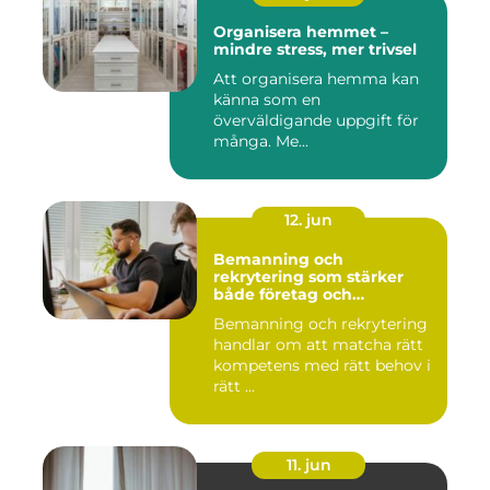
Organisera hemmet –
mindre stress, mer trivsel
Att organisera hemma kan
känna som en
överväldigande uppgift för
många. Me...
12. jun
Bemanning och
rekrytering som stärker
både företag och
medarbetare
Bemanning och rekrytering
handlar om att matcha rätt
kompetens med rätt behov i
rätt ...
11. jun