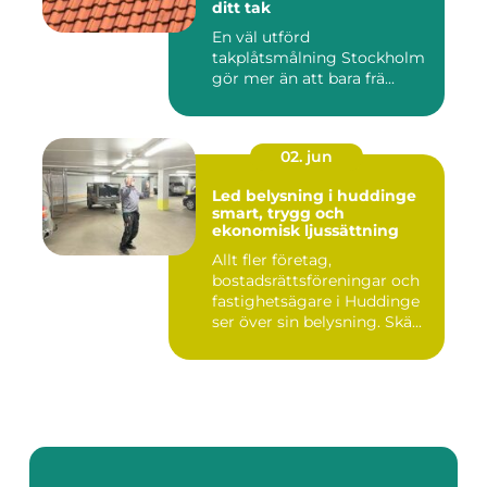
ditt tak
En väl utförd
takplåtsmålning Stockholm
gör mer än att bara frä...
02. jun
Led belysning i huddinge
smart, trygg och
ekonomisk ljussättning
Allt fler företag,
bostadsrättsföreningar och
fastighetsägare i Huddinge
ser över sin belysning. Skä...