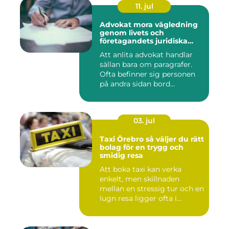
11. jul
Advokat mora vägledning
genom livets och
företagandets juridiska
frågor
Att anlita advokat handlar
sällan bara om paragrafer.
Ofta befinner sig personen
på andra sidan bord...
03. jul
Taxi Örebro så väljer du rätt
bolag för en trygg och
smidig resa
Att boka taxi kan verka
enkelt, men skillnaden
mellan en stressig tur och en
lugn resa ligger ofta i...