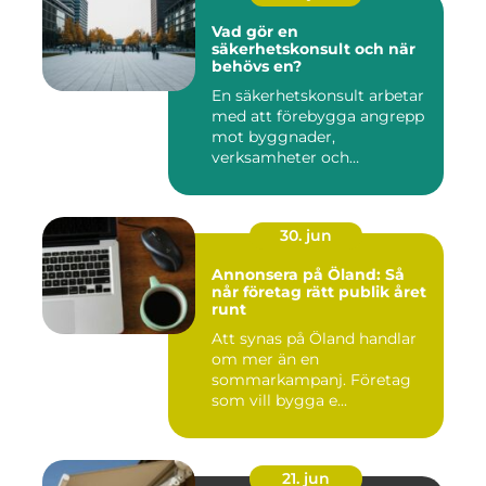
Vad gör en
säkerhetskonsult och när
behövs en?
En säkerhetskonsult arbetar
med att förebygga angrepp
mot byggnader,
verksamheter och
människor. Fok...
30. jun
Annonsera på Öland: Så
når företag rätt publik året
runt
Att synas på Öland handlar
om mer än en
sommarkampanj. Företag
som vill bygga e...
21. jun