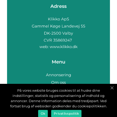
Adress
web:
www.klikko.dk
Menu
Annonsering
Om oss
Cookies
På vores website bruges cookies til at huske dine
indstillinger, statistik og personalisering af indhold og
Kontakta oss
annoncer. Denne information deles med tredjepart. Ved
Sitemap
fortsat brug af websiden godkender du cookiepolitikken.
Ok
Privatlivspolitik