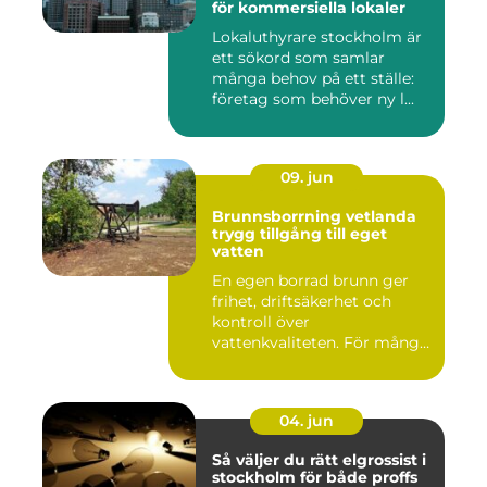
för kommersiella lokaler
Lokaluthyrare stockholm är
ett sökord som samlar
många behov på ett ställe:
företag som behöver ny l...
09. jun
Brunnsborrning vetlanda
trygg tillgång till eget
vatten
En egen borrad brunn ger
frihet, driftsäkerhet och
kontroll över
vattenkvaliteten. För många
fastigh...
04. jun
Så väljer du rätt elgrossist i
stockholm för både proffs