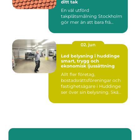
ditt tak
En väl utförd
takplåtsmålning Stockholm
gör mer än att bara frä...
02. jun
Led belysning i huddinge
smart, trygg och
ekonomisk ljussättning
Allt fler företag,
bostadsrättsföreningar och
fastighetsägare i Huddinge
ser över sin belysning. Skä...