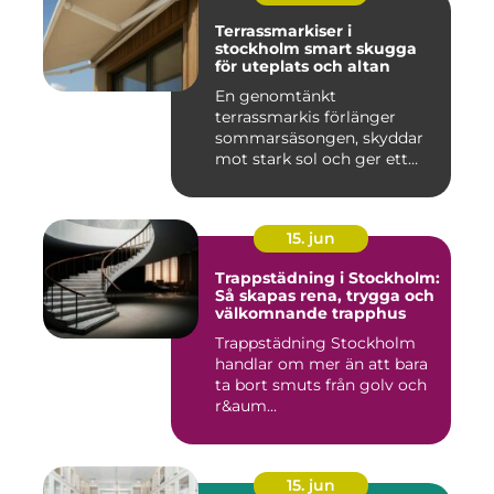
Terrassmarkiser i
stockholm smart skugga
för uteplats och altan
En genomtänkt
terrassmarkis förlänger
sommarsäsongen, skyddar
mot stark sol och ger ett
behagligare ...
15. jun
Trappstädning i Stockholm:
Så skapas rena, trygga och
välkomnande trapphus
Trappstädning Stockholm
handlar om mer än att bara
ta bort smuts från golv och
r&aum...
15. jun