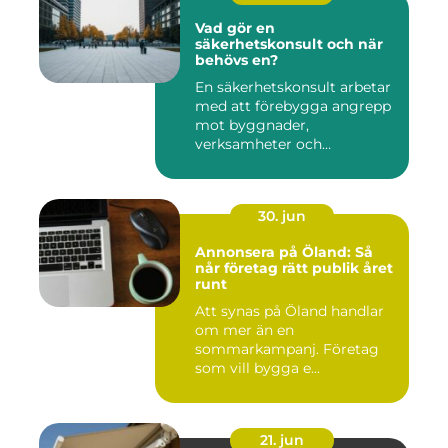
Vad gör en
säkerhetskonsult och när
behövs en?
En säkerhetskonsult arbetar
med att förebygga angrepp
mot byggnader,
verksamheter och
människor. Fok...
30. jun
Annonsera på Öland: Så
når företag rätt publik året
runt
Att synas på Öland handlar
om mer än en
sommarkampanj. Företag
som vill bygga e...
21. jun