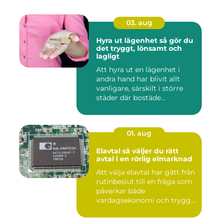
03. aug
Hyra ut lägenhet så gör du
det tryggt, lönsamt och
lagligt
Att hyra ut en lägenhet i
andra hand har blivit allt
vanligare, särskilt i större
städer där bostäde...
01. aug
Elavtal så väljer du rätt
avtal i en rörlig elmarknad
Att välja elavtal har gått från
rutinbeslut till en fråga som
påverkar både
vardagsekonomi och trygg...