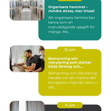
Organisera hemmet –
mindre stress, mer trivsel
Att organisera hemma kan
känna som en
överväldigande uppgift för
många. Me...
12. jun
Bemanning och
rekrytering som stärker
både företag och
medarbetare
Bemanning och rekrytering
handlar om att matcha rätt
kompetens med rätt behov i
rätt ...
11. jun