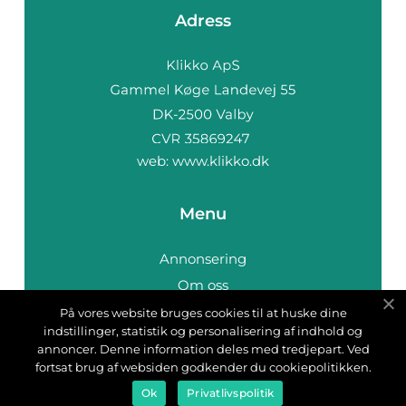
Adress
web:
www.klikko.dk
Menu
Annonsering
Om oss
Cookies
På vores website bruges cookies til at huske dine
indstillinger, statistik og personalisering af indhold og
Kontakta oss
annoncer. Denne information deles med tredjepart. Ved
Sitemap
fortsat brug af websiden godkender du cookiepolitikken.
Ok
Privatlivspolitik