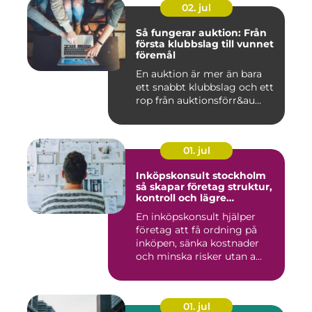
02. jul
Så fungerar auktion: Från
första klubbslag till vunnet
föremål
En auktion är mer än bara
ett snabbt klubbslag och ett
rop från auktionsförr&au...
01. jul
Inköpskonsult stockholm
så skapar företag struktur,
kontroll och lägre
kostnader
En inköpskonsult hjälper
företag att få ordning på
inköpen, sänka kostnader
och minska risker utan a...
01. jul