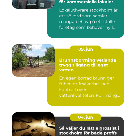
för kommersiella lokaler
Lokaluthyrare stockholm är
ett sökord som samlar
många behov på ett ställe:
företag som behöver ny l...
09. jun
Brunnsborrning vetlanda
trygg tillgång till eget
vatten
En egen borrad brunn ger
frihet, driftsäkerhet och
kontroll över
vattenkvaliteten. För många
fastigh...
04. jun
Så väljer du rätt elgrossist i
stockholm för både proffs