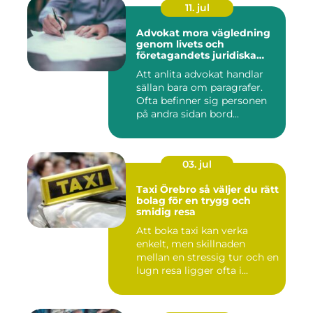
11. jul
Advokat mora vägledning
genom livets och
företagandets juridiska
frågor
Att anlita advokat handlar
sällan bara om paragrafer.
Ofta befinner sig personen
på andra sidan bord...
03. jul
Taxi Örebro så väljer du rätt
bolag för en trygg och
smidig resa
Att boka taxi kan verka
enkelt, men skillnaden
mellan en stressig tur och en
lugn resa ligger ofta i...