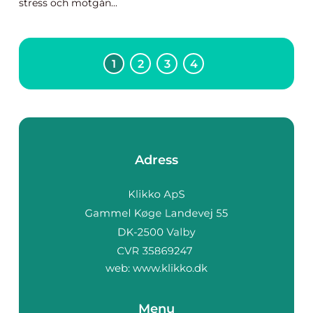
stress och motgån...
1
2
3
4
Adress
web:
www.klikko.dk
Menu