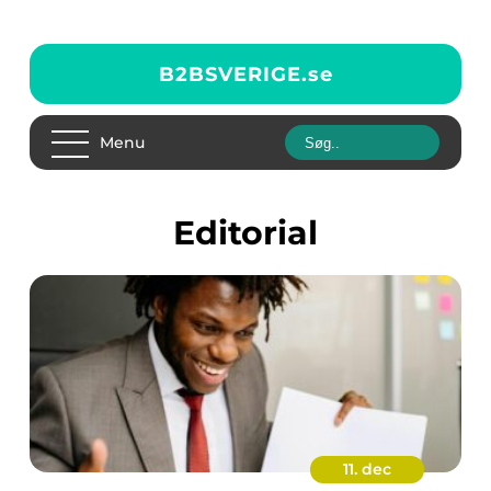
B2BSVERIGE.
se
Menu
editorial
11. dec