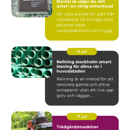
Elavtal så väljer du rätt
avtal i en rörlig elmarknad
Att välja elavtal har gått från
rutinbeslut till en fråga som
påverkar både
vardagsekonomi och trygg...
11. jul
Relining stockholm smart
lösning för slitna rör i
huvudstaden
Relining är en metod för att
renovera gamla och slitna
avloppsrör utan att riva upp
golv och väggar....
11. jul
Trädgårdsmaskiner