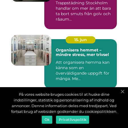
Trappstädning Stockholm
handlar om mer än att bara
ta bort smuts från golv och
r&aum...
15. jun
Organisera hemmet –
mindre stress, mer trivsel
Att organisera hemma kan
känna som en
överväldigande uppgift för
många. Me...
På vores website bruges cookies til at huske dine
12. jun
indstillinger, statistik og personalisering af indhold og
annoncer. Denne information deles med tredjepart. Ved
Bemanning och
fortsat brug af websiden godkender du cookiepolitikken.
rekrytering som stärker
både företag och
Ok
Privatlivspolitik
medarbetare
Bemanning och rekrytering