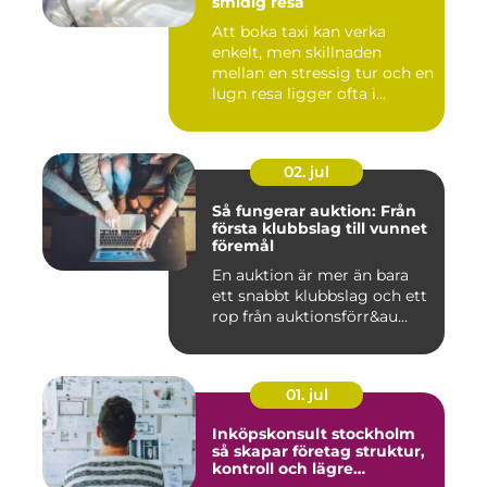
smidig resa
Att boka taxi kan verka
enkelt, men skillnaden
mellan en stressig tur och en
lugn resa ligger ofta i...
02. jul
Så fungerar auktion: Från
första klubbslag till vunnet
föremål
En auktion är mer än bara
ett snabbt klubbslag och ett
rop från auktionsförr&au...
01. jul
Inköpskonsult stockholm
så skapar företag struktur,
kontroll och lägre
kostnader