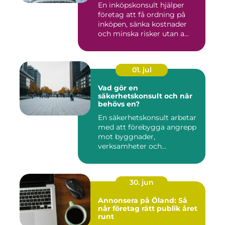
En inköpskonsult hjälper
företag att få ordning på
inköpen, sänka kostnader
och minska risker utan a...
01. jul
Vad gör en
säkerhetskonsult och när
behövs en?
En säkerhetskonsult arbetar
med att förebygga angrepp
mot byggnader,
verksamheter och
människor. Fok...
30. jun
Annonsera på Öland: Så
når företag rätt publik året
runt