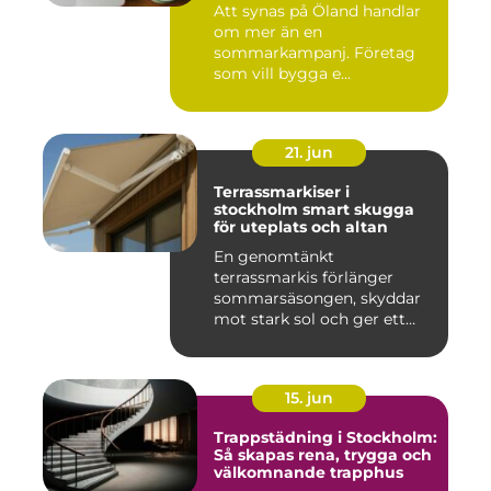
Att synas på Öland handlar
om mer än en
sommarkampanj. Företag
som vill bygga e...
21. jun
Terrassmarkiser i
stockholm smart skugga
för uteplats och altan
En genomtänkt
terrassmarkis förlänger
sommarsäsongen, skyddar
mot stark sol och ger ett
behagligare ...
15. jun
Trappstädning i Stockholm:
Så skapas rena, trygga och
välkomnande trapphus