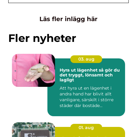
Läs fler inlägg här
Fler nyheter
03. aug
Hyra ut lägenhet så gör du
det tryggt, lönsamt och
lagligt
Att hyra ut en lägenhet i
andra hand har blivit allt
vanligare, särskilt i större
städer där bostäde...
01. aug