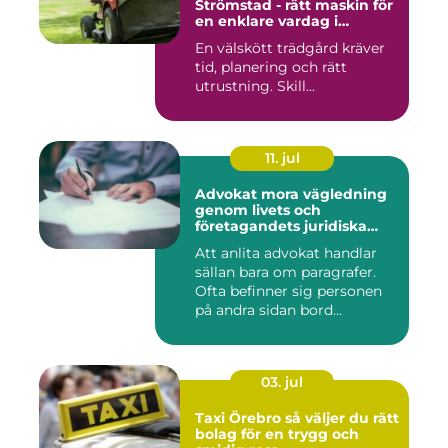
Strömstad - rätt maskin för
en enklare vardag i
trädgården
En välskött trädgård kräver
tid, planering och rätt
utrustning. Skill...
11. jul
Advokat mora vägledning
genom livets och
företagandets juridiska
frågor
Att anlita advokat handlar
sällan bara om paragrafer.
Ofta befinner sig personen
på andra sidan bord...
03. jul
Taxi Örebro så väljer du rätt
bolag för en trygg och