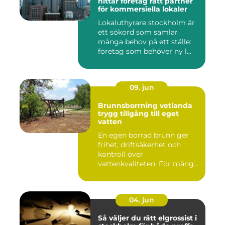
hittar företag rätt partner
för kommersiella lokaler
Lokaluthyrare stockholm är
ett sökord som samlar
många behov på ett ställe:
företag som behöver ny l...
09. jun
Brunnsborrning vetlanda
trygg tillgång till eget
vatten
En egen borrad brunn ger
frihet, driftsäkerhet och
kontroll över
vattenkvaliteten. För många
fastigh...
04. jun
Så väljer du rätt elgrossist i