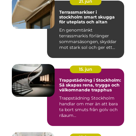
21. jun
Terrassmarkiser i
stockholm smart skugga
för uteplats och altan
En genomtänkt
terrassmarkis förlänger
sommarsäsongen, skyddar
mot stark sol och ger ett
behagligare ...
15. jun
Trappstädning i Stockholm:
Så skapas rena, trygga och
välkomnande trapphus
Trappstädning Stockholm
handlar om mer än att bara
ta bort smuts från golv och
r&aum...