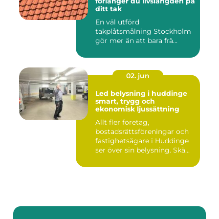
förlänger du livslängden på
ditt tak
En väl utförd
takplåtsmålning Stockholm
gör mer än att bara frä...
02. jun
Led belysning i huddinge
smart, trygg och
ekonomisk ljussättning
Allt fler företag,
bostadsrättsföreningar och
fastighetsägare i Huddinge
ser över sin belysning. Skä...