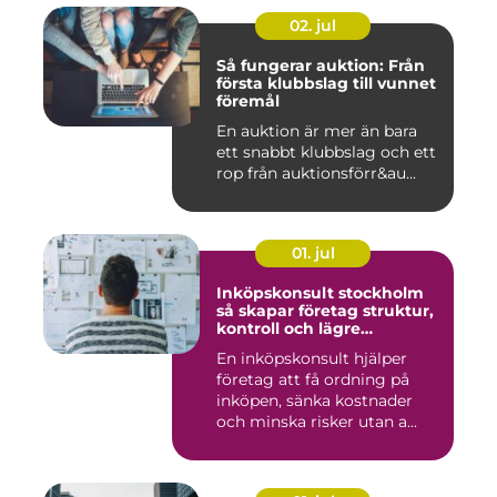
02. jul
Så fungerar auktion: Från
första klubbslag till vunnet
föremål
En auktion är mer än bara
ett snabbt klubbslag och ett
rop från auktionsförr&au...
01. jul
Inköpskonsult stockholm
så skapar företag struktur,
kontroll och lägre
kostnader
En inköpskonsult hjälper
företag att få ordning på
inköpen, sänka kostnader
och minska risker utan a...