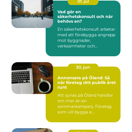
01. jul
Vad gör en
säkerhetskonsult och när
behövs en?
En säkerhetskonsult arbetar
med att förebygga angrepp
mot byggnader,
verksamheter och
människor. Fok...
30. jun
Annonsera på Öland: Så
når företag rätt publik året
runt
Att synas på Öland handlar
om mer än en
sommarkampanj. Företag
som vill bygga e...