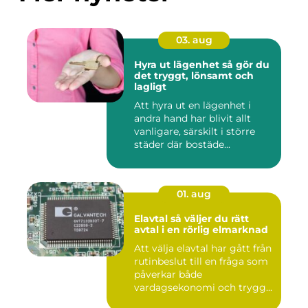
03. aug
Hyra ut lägenhet så gör du
det tryggt, lönsamt och
lagligt
Att hyra ut en lägenhet i
andra hand har blivit allt
vanligare, särskilt i större
städer där bostäde...
01. aug
Elavtal så väljer du rätt
avtal i en rörlig elmarknad
Att välja elavtal har gått från
rutinbeslut till en fråga som
påverkar både
vardagsekonomi och trygg...