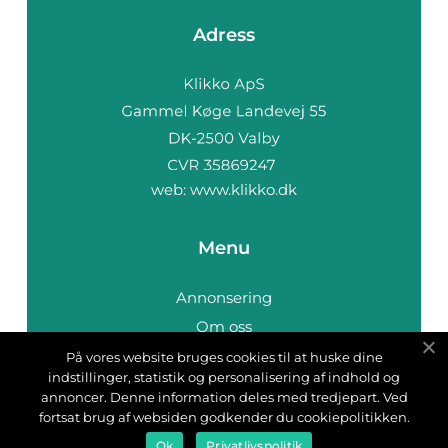
Adress
web:
www.klikko.dk
Menu
Annonsering
Om oss
Cookies
På vores website bruges cookies til at huske dine
indstillinger, statistik og personalisering af indhold og
Kontakta oss
annoncer. Denne information deles med tredjepart. Ved
Sitemap
fortsat brug af websiden godkender du cookiepolitikken.
Ok
Privatlivspolitik