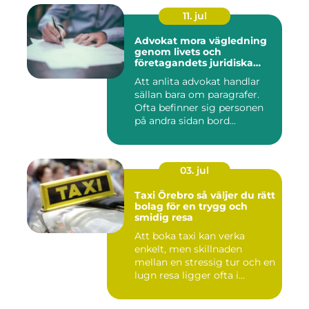
11. jul
Advokat mora vägledning
genom livets och
företagandets juridiska
frågor
Att anlita advokat handlar
sällan bara om paragrafer.
Ofta befinner sig personen
på andra sidan bord...
03. jul
Taxi Örebro så väljer du rätt
bolag för en trygg och
smidig resa
Att boka taxi kan verka
enkelt, men skillnaden
mellan en stressig tur och en
lugn resa ligger ofta i...