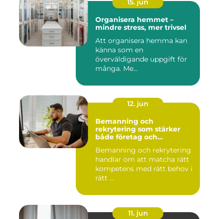
15. jun
Organisera hemmet –
mindre stress, mer trivsel
Att organisera hemma kan
känna som en
överväldigande uppgift för
många. Me...
12. jun
Bemanning och
rekrytering som stärker
både företag och
medarbetare
Bemanning och rekrytering
handlar om att matcha rätt
kompetens med rätt behov i
rätt ...
11. jun