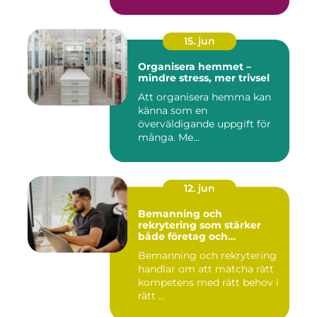
15. jun
Organisera hemmet –
mindre stress, mer trivsel
Att organisera hemma kan
känna som en
överväldigande uppgift för
många. Me...
12. jun
Bemanning och
rekrytering som stärker
både företag och
medarbetare
Bemanning och rekrytering
handlar om att matcha rätt
kompetens med rätt behov i
rätt ...