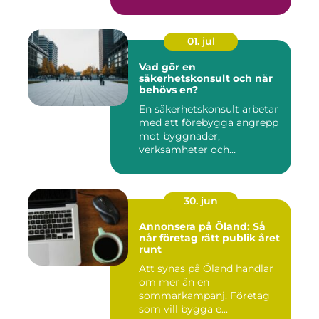
01. jul
Vad gör en
säkerhetskonsult och när
behövs en?
En säkerhetskonsult arbetar
med att förebygga angrepp
mot byggnader,
verksamheter och
människor. Fok...
30. jun
Annonsera på Öland: Så
når företag rätt publik året
runt
Att synas på Öland handlar
om mer än en
sommarkampanj. Företag
som vill bygga e...