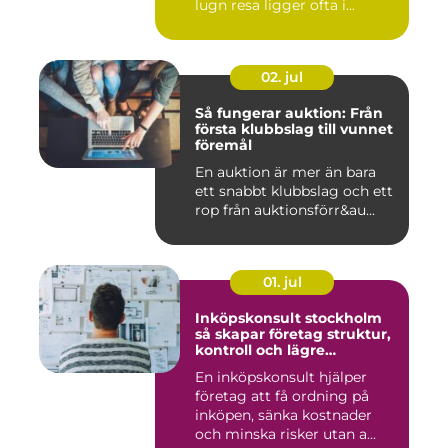
lugn resa ligger ofta i...
02. jul
Så fungerar auktion: Från
första klubbslag till vunnet
föremål
En auktion är mer än bara
ett snabbt klubbslag och ett
rop från auktionsförr&au...
01. jul
Inköpskonsult stockholm
så skapar företag struktur,
kontroll och lägre
kostnader
En inköpskonsult hjälper
företag att få ordning på
inköpen, sänka kostnader
och minska risker utan a...