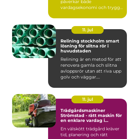
påverkar både
vardagsekonomi och trygg...
11. jul
Relining stockholm smart
lösning för slitna rör i
huvudstaden
Relining är en metod för att
renovera gamla och slitna
avloppsrör utan att riva upp
golv och väggar....
11. jul
Trädgårdsmaskiner
Strömstad - rätt maskin för
en enklare vardag i
trädgården
En välskött trädgård kräver
tid, planering och rätt