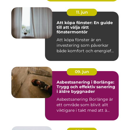
11. jun
Att köpa fönster: En guide
till att välja rätt
fönstermontör
Att köpa fönster är en
investering som påverkar
både komfort och energief...
09. jun
Asbestsanering i Borlänge:
Trygg och effektiv sanering
i äldre byggnader
Asbestsanering Borlänge är
ett område som blivit allt
viktigare i takt med att ä...