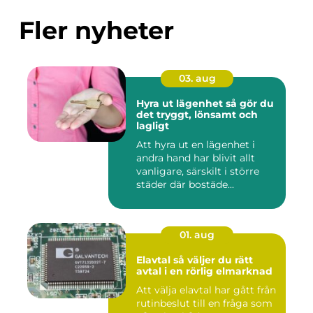
Fler nyheter
03. aug
Hyra ut lägenhet så gör du
det tryggt, lönsamt och
lagligt
Att hyra ut en lägenhet i
andra hand har blivit allt
vanligare, särskilt i större
städer där bostäde...
01. aug
Elavtal så väljer du rätt
avtal i en rörlig elmarknad
Att välja elavtal har gått från
rutinbeslut till en fråga som