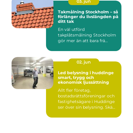
03. jun
Takmålning Stockholm – så
förlänger du livslängden på
ditt tak
En väl utförd
takplåtsmålning Stockholm
gör mer än att bara frä...
02. jun
Led belysning i huddinge
smart, trygg och
ekonomisk ljussättning
Allt fler företag,
bostadsrättsföreningar och
fastighetsägare i Huddinge
ser över sin belysning. Skä...