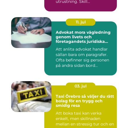
utrustning. Skill...
11. jul
Advokat mora vägledning
genom livets och
företagandets juridiska
frågor
Att anlita advokat handlar
sällan bara om paragrafer.
Ofta befinner sig personen
på andra sidan bord...
03. jul
Taxi Örebro så väljer du rätt
bolag för en trygg och
smidig resa
Att boka taxi kan verka
enkelt, men skillnaden
mellan en stressig tur och en