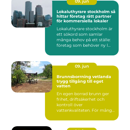
09. jun
Lokaluthyrare stockholm så
hittar företag rätt partner
för kommersiella lokaler
Lokaluthyrare stockholm är
ett sökord som samlar
många behov på ett ställe:
företag som behöver ny l...
09. jun
Brunnsborrning vetlanda
trygg tillgång till eget
vatten
En egen borrad brunn ger
frihet, driftsäkerhet och
kontroll över
vattenkvaliteten. För många
fastigh...